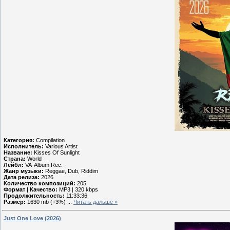
Категория:
Compilation
Исполнитель:
Various Artist
Название:
Kisses Of Sunlight
Страна:
World
Лейбл:
VA-Album Rec.
Жанр музыки:
Reggae, Dub, Riddim
Дата релиза:
2026
Количество композиций:
205
Формат | Качество:
MP3 | 320 kbps
Продолжительность:
11:33:36
Размер:
1630 mb (+3%)
...
Читать дальше »
Just One Love (2026)