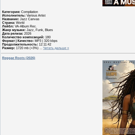
Категория:
Compilation
Исполнитель:
Various Artist
Название:
Jazz Canvas
Страна:
World
Лейбл:
VA-Album Rec.
Жанр музыки:
Jazz, Funk, Blues
Дата релиза:
2026
Количество композиций:
180
Формат | Качество:
MP3 | 320 kbps
Продолжительность:
12:11:42
Размер:
1720 mb (+3%)
...
Читать дальше »
Reggae Roots (2026)