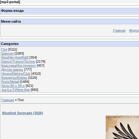
[
mp3 portal
]
Форма входа
Меню сайта
Главная
Фору
Categories
Поп
[5111]
Шансон
[1083]
Rep/Hip-Hop/R&B
[354]
Dance/Trance/Techno
[2179]
Классика/Инструмент
[457]
Другие жанры
[777]
House/Elektro/Club
[4310]
Концерты/Клипы
[1116]
Rock/Metall
[1484]
Хиты 80-х 90-х
[621]
Jaz/Lo-Fi/New Age
[856]
Главная
»
Поп
Bluebird Serenade (2026)