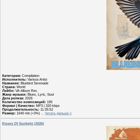
Категория:
Compilation
Исполнитель:
Various Artist
Название:
Bluebird Serenade
Страна:
World
Лейбл:
VA-Album Rec.
Жанр музыки:
Blues, Lyric, Soul
Дата релиза:
2026
Количество композиций:
185
Формат | Качество:
MP3 | 320 kbps
Продолжительность:
11:35:52
Размер:
1640 mb (+3%)
...
Читать дальше »
Kisses Of Sunlight (2026)