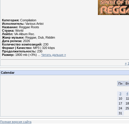
Категория:
Compilation
Исполнитель:
Various Artist
Название:
Reggae Roots
Страна:
World
Лейбл:
VA-Album Rec.
Жанр музыки:
Reggae, Dub, Riddim
Дата релиза:
2026
Количество композиций:
230
Формат | Качество:
MP3 | 320 kbps
Продолжительность:
230
Размер:
1800 mb (+3%)
...
Читать дальше »
«
Calendar
Пн
Вт
3
4
10
11
17
18
24
25
31
Полная версия сайта