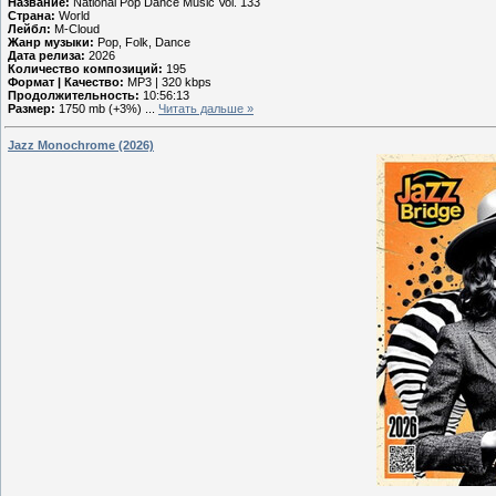
Название:
National Pop Dance Music Vol. 133
Страна:
World
Лейбл:
M-Cloud
Жанр музыки:
Pop, Folk, Dance
Дата релиза:
2026
Количество композиций:
195
Формат | Качество:
MP3 | 320 kbps
Продолжительность:
10:56:13
Размер:
1750 mb (+3%)
...
Читать дальше »
Jazz Monochrome (2026)