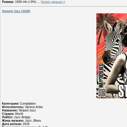
Размер:
1590 mb (+3%)
...
Читать дальше »
Striped Jazz (2026)
Категория:
Compilation
Исполнитель:
Various Artist
Название:
Striped Jazz
Страна:
World
Лейбл:
Jazz Bridge
Жанр музыки:
Jazz, Blues
Дата релиза:
2026