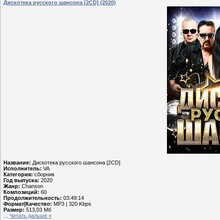
Дискотека русского шансона [2CD] (2020)
Название:
Дискотека русского шансона [2CD]
Исполнитель:
VA
Категория:
сборник
Год выпуска:
2020
Жанр:
Chanson
Композиций:
60
Продолжительность:
03:49:14
Формат|Качество:
MP3 | 320 Kbps
Размер:
513,03 Мб
...
Читать дальше »