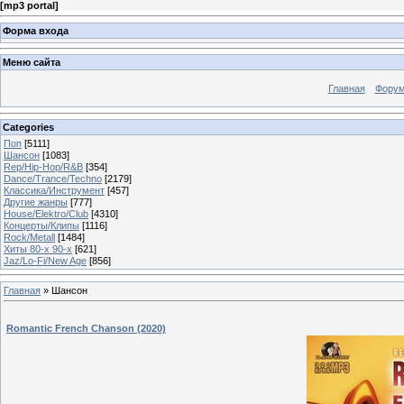
[
mp3 portal
]
Форма входа
Меню сайта
Главная
Фору
Categories
Поп
[5111]
Шансон
[1083]
Rep/Hip-Hop/R&B
[354]
Dance/Trance/Techno
[2179]
Классика/Инструмент
[457]
Другие жанры
[777]
House/Elektro/Club
[4310]
Концерты/Клипы
[1116]
Rock/Metall
[1484]
Хиты 80-х 90-х
[621]
Jaz/Lo-Fi/New Age
[856]
Главная
»
Шансон
Romantic French Chanson (2020)