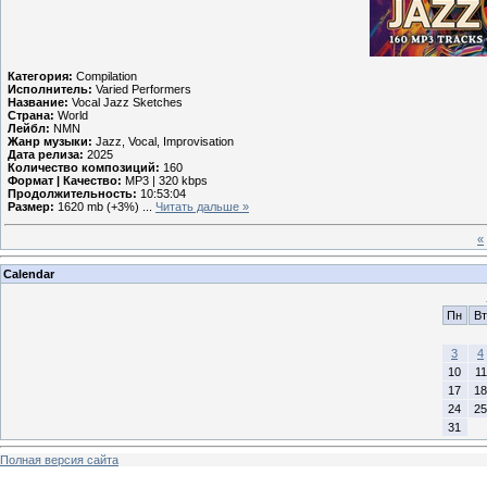
Категория:
Compilation
Исполнитель:
Varied Performers
Название:
Vocal Jazz Sketches
Страна:
World
Лейбл:
NMN
Жанр музыки:
Jazz, Vocal, Improvisation
Дата релиза:
2025
Количество композиций:
160
Формат | Качество:
MP3 | 320 kbps
Продолжительность:
10:53:04
Размер:
1620 mb (+3%)
...
Читать дальше »
«
Calendar
Пн
Вт
3
4
10
11
17
18
24
25
31
Полная версия сайта