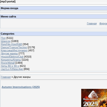
[
mp3 portal
]
Форма входа
Меню сайта
Главная
Фору
Categories
Поп
[5111]
Шансон
[1083]
Rep/Hip-Hop/R&B
[354]
Dance/Trance/Techno
[2179]
Классика/Инструмент
[457]
Другие жанры
[777]
House/Elektro/Club
[4310]
Концерты/Клипы
[1116]
Rock/Metall
[1484]
Хиты 80-х 90-х
[621]
Jaz/Lo-Fi/New Age
[856]
Главная
»
Другие жанры
Autumn Improvisations (2025)