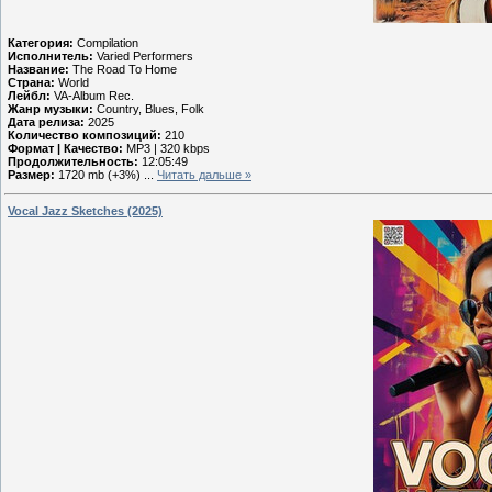
Категория:
Compilation
Исполнитель:
Varied Performers
Название:
The Road To Home
Страна:
World
Лейбл:
VA-Album Rec.
Жанр музыки:
Country, Blues, Folk
Дата релиза:
2025
Количество композиций:
210
Формат | Качество:
MP3 | 320 kbps
Продолжительность:
12:05:49
Размер:
1720 mb (+3%)
...
Читать дальше »
Vocal Jazz Sketches (2025)