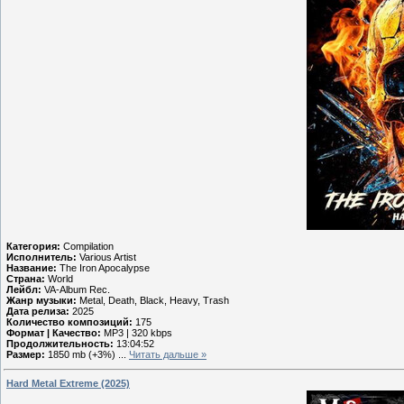
Категория:
Compilation
Исполнитель:
Various Artist
Название:
The Iron Apocalypse
Страна:
World
Лейбл:
VA-Album Rec.
Жанр музыки:
Metal, Death, Black, Heavy, Trash
Дата релиза:
2025
Количество композиций:
175
Формат | Качество:
MP3 | 320 kbps
Продолжительность:
13:04:52
Размер:
1850 mb (+3%)
...
Читать дальше »
Hard Metal Extreme (2025)