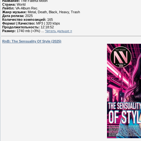
Название:
The Fateful Moon
Страна:
World
Лейбл:
VA-Album Rec.
Жанр музыки:
Metal, Death, Black, Heavy, Trash
Дата релиза:
2025
Количество композиций:
165
Формат | Качество:
MP3 | 320 kbps
Продолжительность:
12:18:52
Размер:
1740 mb (+3%)
...
Читать дальше »
RnB: The Sensuality Of Style (2025)