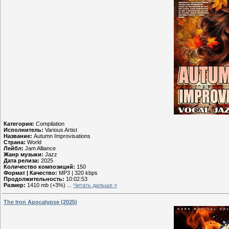
Категория:
Compilation
Исполнитель:
Various Artist
Название:
Autumn Improvisations
Страна:
World
Лейбл:
Jam Alliance
Жанр музыки:
Jazz
Дата релиза:
2025
Количество композиций:
150
Формат | Качество:
MP3 | 320 kbps
Продолжительность:
10:02:53
Размер:
1410 mb (+3%)
...
Читать дальше »
The Iron Apocalypse (2025)