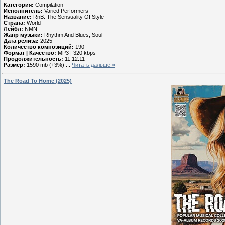
Категория:
Compilation
Исполнитель:
Varied Performers
Название:
RnB: The Sensuality Of Style
Страна:
World
Лейбл:
NMN
Жанр музыки:
Rhythm And Blues, Soul
Дата релиза:
2025
Количество композиций:
190
Формат | Качество:
MP3 | 320 kbps
Продолжительность:
11:12:11
Размер:
1590 mb (+3%)
...
Читать дальше »
The Road To Home (2025)