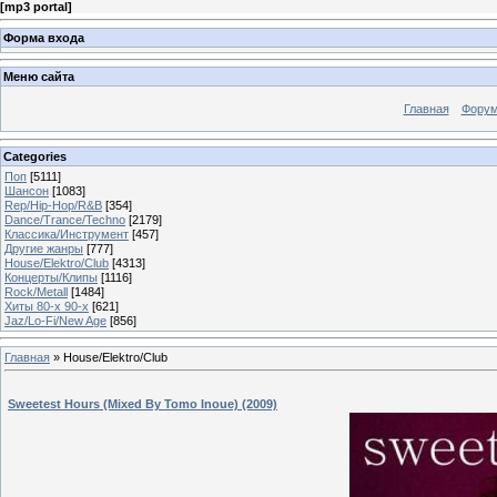
[
mp3 portal
]
Форма входа
Меню сайта
Главная
Фору
Categories
Поп
[5111]
Шансон
[1083]
Rep/Hip-Hop/R&B
[354]
Dance/Trance/Techno
[2179]
Классика/Инструмент
[457]
Другие жанры
[777]
House/Elektro/Club
[4313]
Концерты/Клипы
[1116]
Rock/Metall
[1484]
Хиты 80-х 90-х
[621]
Jaz/Lo-Fi/New Age
[856]
Главная
»
House/Elektro/Club
Sweetest Hours (Mixed By Tomo Inoue) (2009)