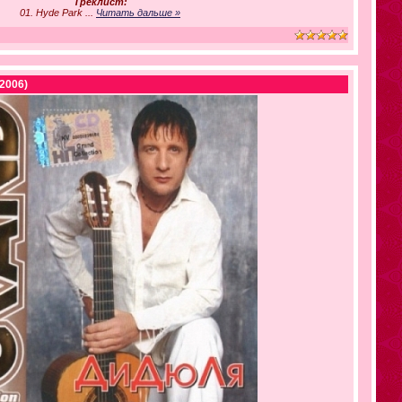
Треклист:
01. Hyde Park
...
Читать дальше »
(2006)