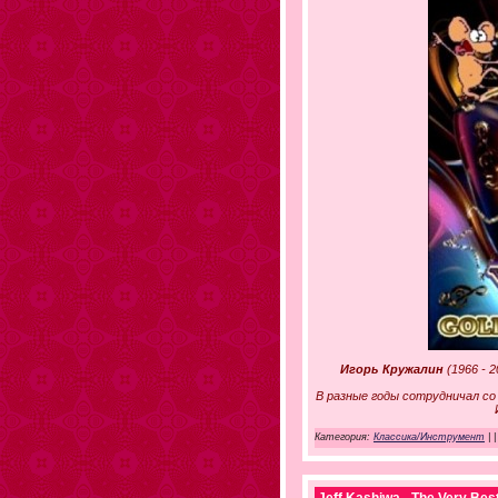
Игорь Кружалин
(1966 - 
В разные годы сотрудничал со
Категория:
Классика/Инструмент
|
|