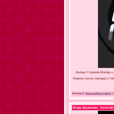
Rodrigo Y Gabriela (Rodrigo
Родриго Санчес (гитара) и Га
Категория:
Классика/Инструмент
|
|
Игорь Кружалин - Золотой 