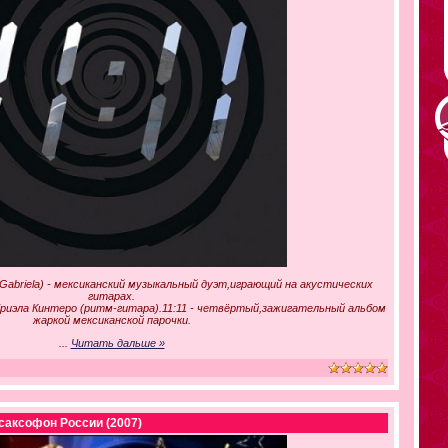
 и Gabriela) - мексиканский музыкальный дуэт,играющий на акустических
гитарах.
бриэла Кинтеро (ритм-гитара).11:11 - четвёртый,зажигательный альбом
жаркой мексиканской парочки.
...
Читать дальше »
саксофон России (2007)