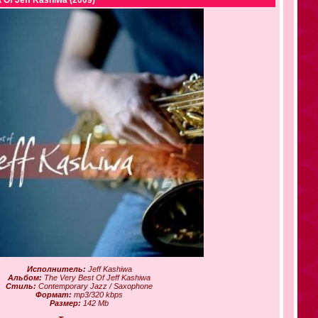
t Of Jeff Kashiwa (2009)
Исполнитель:
Jeff Kashiwa
Альбом:
The Very Best Of Jeff Kashiwa
Стиль:
Contemporary Jazz / Saxophone
Формат:
mp3/320 kbps
Размер:
142 Mb