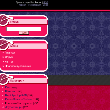
Приветствую Вас
Гость
|
RSS
Главная
|
Регистрация
|
Вход
Поиск
Меню
Главная
Форум
Контакт
Правила публикации
Категории
Поп
[5111]
Шансон
[1083]
Rep/Hip-Hop/R&B
[354]
Dance/Trance/Techno
[2179]
Классика/Инструмент
[457]
Другие жанры
[777]