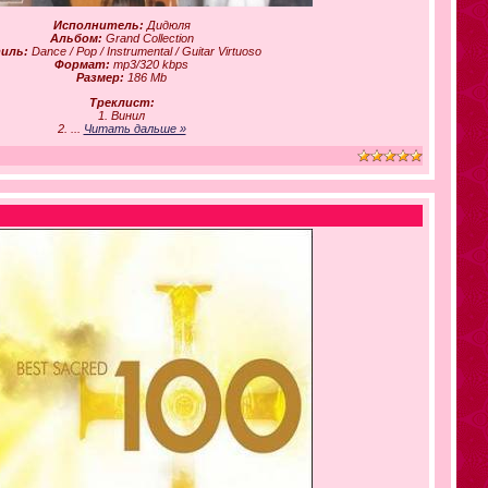
Исполнитель:
Дидюля
Альбом:
Grand Collection
иль:
Dance / Pop / Instrumental / Guitar Virtuoso
Формат:
mp3/320 kbps
Размер:
186 Mb
Треклист:
1. Винил
2.
...
Читать дальше »