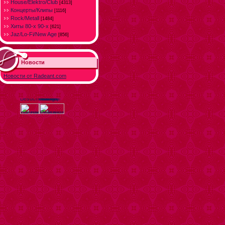
House/Elektro/Club
[4313]
Концерты/Клипы
[1116]
Rock/Metall
[1484]
Хиты 80-х 90-х
[621]
Jaz/Lo-Fi/New Age
[856]
Новости
Новости от Radeant.com