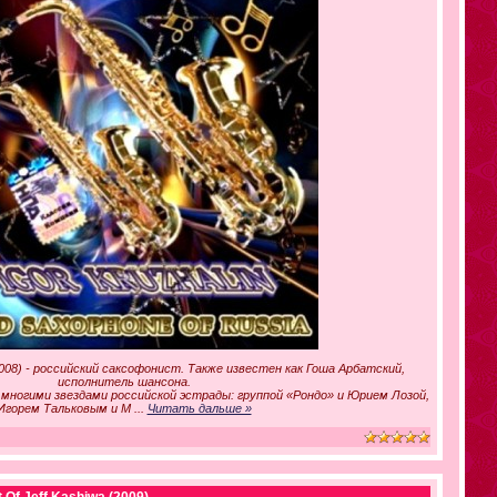
2008) - российский саксофонист. Также известен как Гоша Арбатский,
исполнитель шансона.
 многими звездами российской эстрады: группой «Рондо» и Юрием Лозой,
Игорем Тальковым и М
...
Читать дальше »