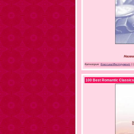
Назва
Категория:
Классика/Инструмент
|
|
100 Best Romantic Classics