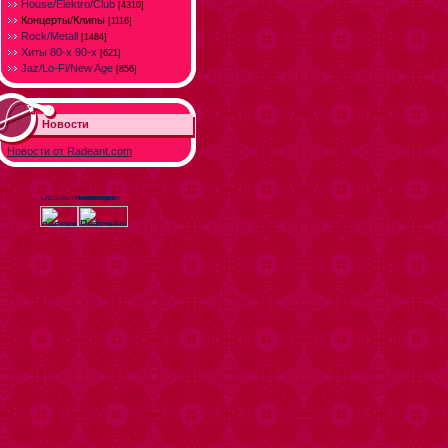
House/Elektro/Club
[4310]
Концерты/Клипы
[1116]
Rock/Metall
[1484]
Хиты 80-х 90-х
[621]
Jaz/Lo-Fi/New Age
[856]
Новости
Новости от Radeant.com