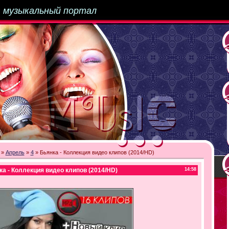
-
музыкальный портал
»
Апрель
»
4
» Бьянка - Коллекция видео клипов (2014/HD)
ка - Коллекция видео клипов (2014/HD)
14:58