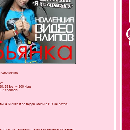
видео клипов
ут
0, 25 fps, ~4200 kbps
, 2 channels
ица Бьянка и ее видео клипы в HD качестве.