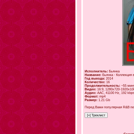
Исполнитель:
Бьянка
Название:
Бьянка - Коллекция 
Год выхода:
2014
Количество:
16
Продолжительность:
~55 мин
Видео:
16:9, 1280х720-1920x108
Аудио:
AAC, 41100 Hz, 192 kbps
Формат:
mp4
Размер:
1.21 Gb
Перед Вами популярная R&B пев