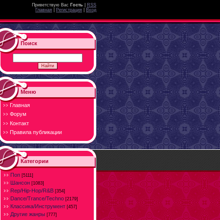
Приветствую Вас
Гость
|
RSS
Главная
|
Регистрация
|
Вход
Поиск
Меню
Главная
Форум
Контакт
Правила публикации
Категории
Поп
[5111]
Шансон
[1083]
Rep/Hip-Hop/R&B
[354]
Dance/Trance/Techno
[2179]
Классика/Инструмент
[457]
Другие жанры
[777]