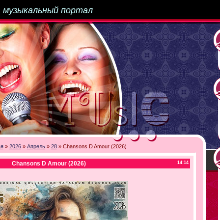
-
музыкальный портал
ая
»
2026
»
Апрель
»
28
» Chansons D Amour (2026)
Chansons D Amour (2026)
14:14