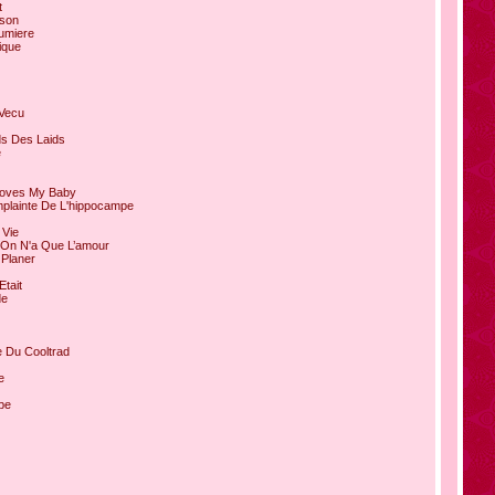
t
nson
Lumiere
rique
 Vecu
ds Des Laids
e
 Loves My Baby
mplainte De L'hippocampe
 Vie
 On N'a Que L’amour
 Planer
Etait
de
e Du Cooltrad
e
upe