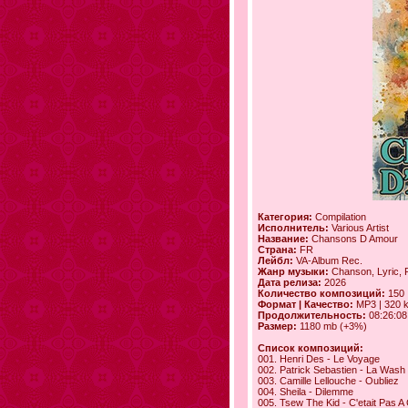
Категория:
Compilation
Исполнитель:
Various Artist
Название:
Chansons D Amour
Страна:
FR
Лейбл:
VA-Album Rec.
Жанр музыки:
Chanson, Lyric, 
Дата релиза:
2026
Количество композиций:
150
Формат | Качество:
MP3 | 320 
Продолжительность:
08:26:08
Размер:
1180 mb (+3%)
Список композиций:
001. Henri Des - Le Voyage
002. Patrick Sebastien - La Wash
003. Camille Lellouche - Oubliez
004. Sheila - Dilemme
005. Tsew The Kid - C'etait Pas A