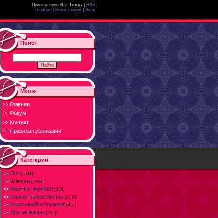
Приветствую Вас
Гость
|
RSS
Главная
|
Регистрация
|
Вход
Поиск
Меню
Главная
Форум
Контакт
Правила публикации
Категории
Поп
[5111]
Шансон
[1083]
Rep/Hip-Hop/R&B
[354]
Dance/Trance/Techno
[2179]
Классика/Инструмент
[457]
Другие жанры
[777]