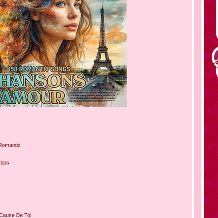
Romantic
kbps
 Cause De Toi