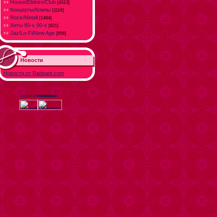
House/Elektro/Club
[4313]
Концерты/Клипы
[1116]
Rock/Metall
[1484]
Хиты 80-х 90-х
[621]
Jaz/Lo-Fi/New Age
[856]
Новости
Новости от Radeant.com