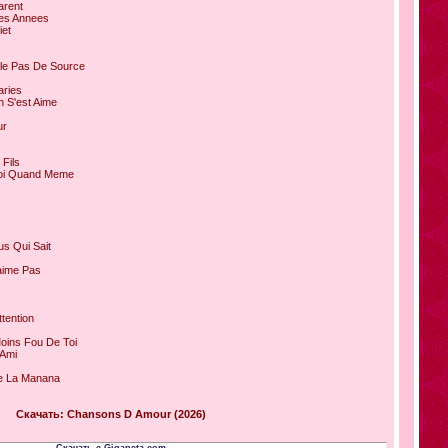
arent
res Annees
iet
ule Pas De Source
aries
n S'est Aime
ur
 Fils
Moi Quand Meme
us Qui Sait
aime Pas
tention
Moins Fou De Toi
 Ami
De La Manana
Скачать: Chansons D Amour (2026)