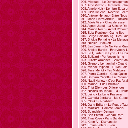
006. Miossec - Le Demenagemen
007. Arne Vinzon - Jeremiah Joh
008. Amelie Noir - L’ombre Et La 
009. Clair De Ville - Reverie Elect
010. Antoine Henaut - Entre Nous
011. Marie-Pierre Arthur - Lumiere
012. Adele Viret - Chevaleresse
013. Agnes Jaoui - La Seine A Rio
014. Marion Roch - Avant D'avoir
015. Solal Roubine - Game Boy
016. Serge Gainsbourg - Des Lai
017. Brigitte Fontaine - Le Menag
018. Nesles - Beckett
019. Jim Bauer - Je Ne Ferai Rien
020. Brigitte Bardot - Everybody
021. Le Quartet De Lyon - La Co
022. Bolivard - Perfectionnisme
023. Juliette Armanet - Sauver Ma
024. Gregory Lemarchal - Quand
025. Michel Delpech - Tu Me Fais
026. Tess Merlot - Tes Malabars
027. Pierre Garnier - Ceux Qu'on 
028. Barbara Carlotti - La Chama
029. Nabil Harlow - C'est Pas Vrai
030. Marine - Fille Ordinaire
031. Trist Elle - Les Differences
032. Nicolas Boulerice - La Turlut
033. Leiho - La Lune Passera
034. Camelia Jordana - Ma Gueul
035. Clarika - Rhabillez
036. Dany Brillant - Le Feutre Ta
037. Maissiat - Comme Jamais
038. Scandale - Demain
039. Bon Enfant - Oiseau Rare
040. Tina Rose - Paris Bande
041. Keen' V - Diamantele
042. Emma Peters - Feu