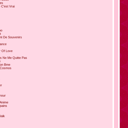
nes
 C'est Vrai
no
t
nt De Souvenirs
tance
r Of Love
es Ne Me Quitte Pas
e
Mon Вme
t Cosmos
er
mour
 Anime
pains
Walk