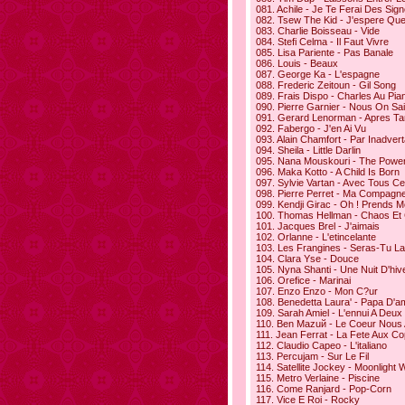
081. Achile - Je Te Ferai Des Sig
082. Tsew The Kid - J'espere Que
083. Charlie Boisseau - Vide
084. Stefi Celma - Il Faut Vivre
085. Lisa Pariente - Pas Banale
086. Louis - Beaux
087. George Ka - L'espagne
088. Frederic Zeitoun - Gil Song
089. Frais Dispo - Charles Au Pia
090. Pierre Garnier - Nous On Sai
091. Gerard Lenorman - Apres Ta
092. Fabergo - J'en Ai Vu
093. Alain Chamfort - Par Inadver
094. Sheila - Little Darlin
095. Nana Mouskouri - The Powe
096. Maka Kotto - A Child Is Born
097. Sylvie Vartan - Avec Tous C
098. Pierre Perret - Ma Compagn
099. Kendji Girac - Oh ! Prends 
100. Thomas Hellman - Chaos E
101. Jacques Brel - J'aimais
102. Orlanne - L'etincelante
103. Les Frangines - Seras-Tu Lа
104. Clara Yse - Douce
105. Nyna Shanti - Une Nuit D'hiv
106. Orefice - Marinai
107. Enzo Enzo - Mon C?ur
108. Benedetta Laura' - Papa D'a
109. Sarah Amiel - L'ennui A Deux
110. Ben Mazuй - Le Coeur Nous
111. Jean Ferrat - La Fete Aux Co
112. Claudio Capeo - L'italiano
113. Percujam - Sur Le Fil
114. Satellite Jockey - Moonlight 
115. Metro Verlaine - Piscine
116. Come Ranjard - Pop-Corn
117. Vice E Roi - Rocky