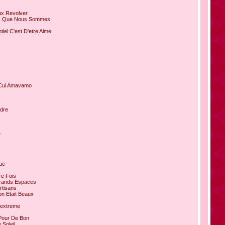
ux Revolver
irs Que Nous Sommes
tiel C'est D'etre Aime
n Cui Amavamo
ndre
e
ue
re Fois
Grands Espaces
rtisans
on Etait Beaux
'extreme
Pour De Bon
 Soleil