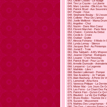
043. Olivier Costes - Le Nuage
044. Tire Le Coyote - La Liberte
045. Marc Lavoine - Elle A Les Ye
046. Patrick Bruel - Aux Souven
047. Poupie - Feux
048. Stephanie Boulay - Si L'essen
049. Collette - Peur De L'amour
050. Joelle Mellioret - Mama Drum
051. Angeline - Chut
052. Nazim - Dans Mon Coeur
053. Florent Marchet - Paris Nice
054. Chaton - Comme Au Debut
055. Cecile A - Croire
056. Ouidad - Quitte
057. Alessia Fontana - Il Modo I
058. Lynda Lemay - Silence
059. Jacques Brel - Au Printemps
060. Jovial.E - Troie
061. Rita Tabbakh - A M'y M'epre
062. Jeanne Cherhal - Rodrigues
063. Louane - C’est Nouveau
064. Patrick Bruel - Pour La Vie
065. Armelle Dumoulin - Animaleri
066. Lenparrot - La Legerete
067. Mathilde - Libre !
068. Bastien Lallemant - Pompei
069. Star Academy - Je T'aimais
070. Alain Bashung - A Perte De V
071. Lamomali - Ama Kora
072. Vanessa Philippe - La Dernie
073. Mister Mat - Les Jours De 
074. Leo Ferre - Le Chant Des Pa
075. Patrick Fiori - Qu'est-Ce Qu'
076. Blaubird - La Vie Qui S'afflige
077. Bruno Rodeo - Touriste De L
078. Suzane - Mouvement
079. Mathieu Des Longchamps - 
080. Tim Dup - Laissons Entrer Le