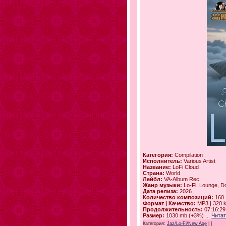
Категория:
Compilation
Исполнитель:
Various Artist
Название:
LoFi Cloud
Страна:
World
Лейбл:
VA-Album Rec.
Жанр музыки:
Lo-Fi, Lounge, 
Дата релиза:
2026
Количество композиций:
160
Формат | Качество:
MP3 | 320 
Продолжительность:
07:16:29
Размер:
1030 mb (+3%)
...
Читат
Категория:
Jaz/Lo-Fi/New Age
|
|