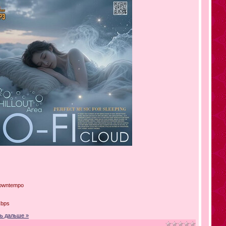
Downtempo
kbps
ь дальше »