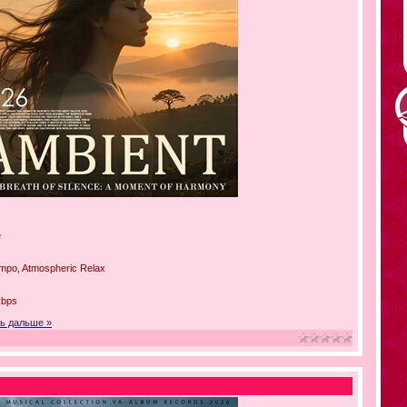
e
mpo, Atmospheric Relax
kbps
ь дальше »