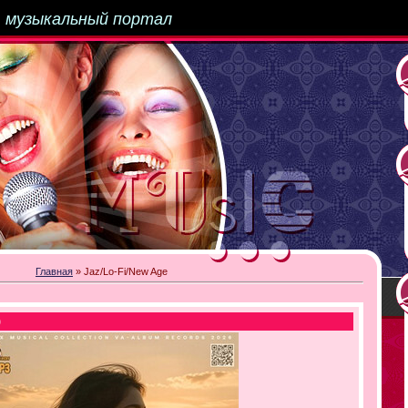
-
музыкальный портал
Главная
»
Jaz/Lo-Fi/New Age
)