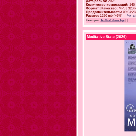
Дата релиза:
2026
Количество композиций:
140
Формат | Качество:
MP3 | 320 
Продолжительность:
09:04:23
Размер:
1280 mb (+3%)
...
Читат
Категория:
Jaz/Lo-Fi/New Age
|
|
Meditative State (2026)