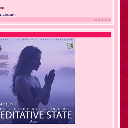
kbps
ь дальше »