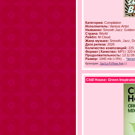
Категория:
Compilation
Исполнитель:
Various Artist
Название:
Smooth Jazz: Golden
Страна:
World
Лейбл:
M-Cloud
Жанр музыки:
Smooth, Jazz, D
Дата релиза:
2026
Количество композиций:
225
Формат | Качество:
MP3 | 320 
Продолжительность:
13:11:09
Размер:
1940 mb (+3%)
...
Читат
Категория:
Jaz/Lo-Fi/New Age
|
|
Chill House: Green Inspirati