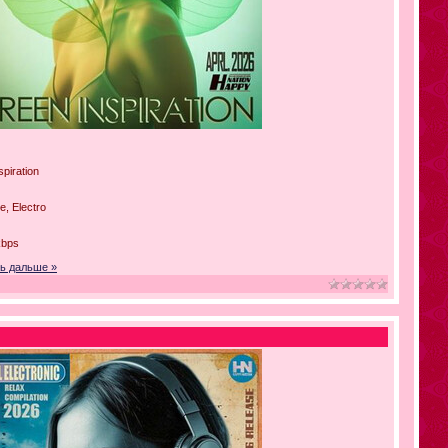
piration
e, Electro
kbps
ь дальше »