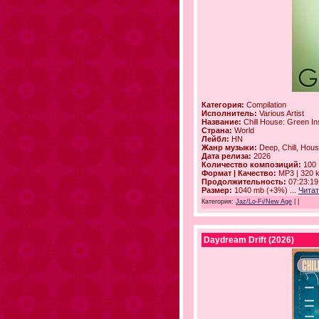
Категория:
Compilation
Исполнитель:
Various Artist
Название:
Chill House: Green Ins
Страна:
World
Лейбл:
HN
Жанр музыки:
Deep, Chill, Hous
Дата релиза:
2026
Количество композиций:
100
Формат | Качество:
MP3 | 320 
Продолжительность:
07:23:19
Размер:
1040 mb (+3%)
...
Читат
Категория:
Jaz/Lo-Fi/New Age
|
|
Daydream Drift (2026)