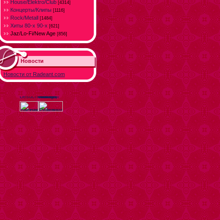
House/Elektro/Club
[4314]
Концерты/Клипы
[1116]
Rock/Metall
[1484]
Хиты 80-х 90-х
[621]
Jaz/Lo-Fi/New Age
[856]
Новости
Новости от Radeant.com