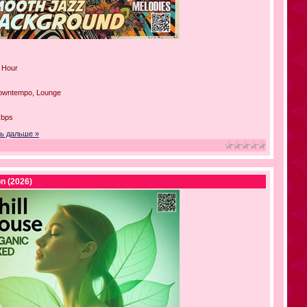
 Hour
owntempo, Lounge
kbps
ь дальше »
on (2026)