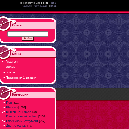
Приветствую Вас
Гость
|
RSS
Главная
|
Регистрация
|
Вход
Поиск
Меню
Главная
Форум
Контакт
Правила публикации
Категории
Поп
[5111]
Шансон
[1083]
Rep/Hip-Hop/R&B
[354]
Dance/Trance/Techno
[2179]
Классика/Инструмент
[457]
Другие жанры
[777]