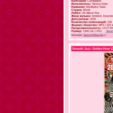
Категория:
Compilation
Исполнитель:
Various Artist
Название:
Meditative State
Страна:
World
Лейбл:
VA-Album Rec.
Жанр музыки:
Ambient, Downte
Дата релиза:
2026
Количество композиций:
195
Формат | Качество:
MP3 | 320 
Продолжительность:
13:47:58
Размер:
1940 mb (+3%)
...
Читат
Категория:
Jaz/Lo-Fi/New Age
|
|
Smooth Jazz: Golden Hour (