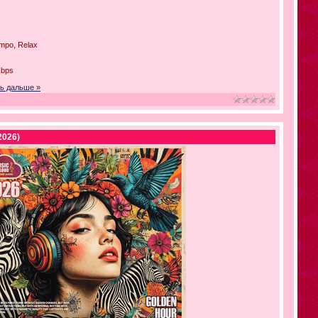
mpo, Relax
kbps
ь дальше »
2026)