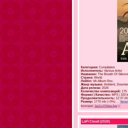
Категория:
Compilation
Исполнитель:
Various Artist
Название:
The Breath Of Silenc
Страна:
World
Лейбл:
VA-Album Rec.
Жанр музыки:
Ambient, Downte
Дата релиза:
2026
Количество композиций:
175
Формат | Качество:
MP3 | 320 
Продолжительность:
12:37:26
Размер:
1770 mb (+3%)
...
Читат
Категория:
Jaz/Lo-Fi/New Age
|
|
LoFi Cloud (2026)