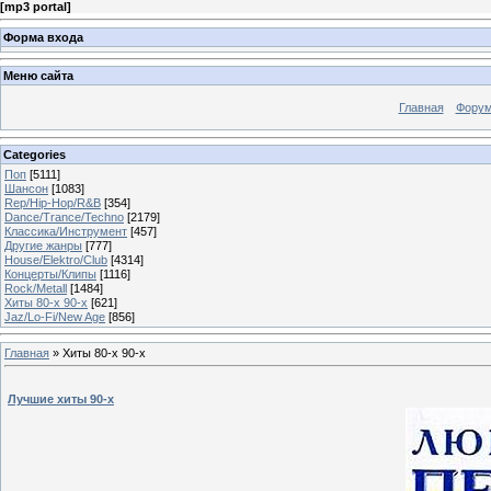
[
mp3 portal
]
Форма входа
Меню сайта
Главная
Фору
Categories
Поп
[5111]
Шансон
[1083]
Rep/Hip-Hop/R&B
[354]
Dance/Trance/Techno
[2179]
Классика/Инструмент
[457]
Другие жанры
[777]
House/Elektro/Club
[4314]
Концерты/Клипы
[1116]
Rock/Metall
[1484]
Хиты 80-х 90-х
[621]
Jaz/Lo-Fi/New Age
[856]
Главная
»
Хиты 80-х 90-х
Лучшие хиты 90-х