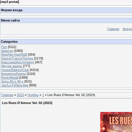
[
mp3 portal
]
Форма входа
Меню сайта
Главная
Фору
Categories
Поп
[5111]
Шансон
[1083]
Rep/Hip-Hop/R&B
[354]
Dance/Trance/Techno
[2179]
Классика/Инструмент
[457]
Другие жанры
[777]
House/Elektro/Club
[4314]
Концерты/Клипы
[1116]
Rock/Metall
[1484]
Хиты 80-х 90-х
[621]
Jaz/Lo-Fi/New Age
[856]
Главная
»
2023
»
Ноябрь
»
1
» Les Rues D'Amour Vol. 02 (2023)
Les Rues D'Amour Vol. 02 (2023)