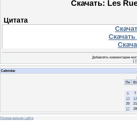
Скачать: Les Rue
Цитата
Скачат
Скачать 
Скачат
Добавлять комментарии могу
[
Р
Calendar
Пн
Вт
6
7
13
14
20
21
27
28
Полная версия сайта