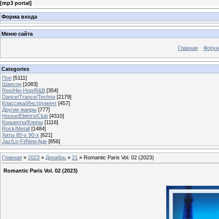
[
mp3 portal
]
Форма входа
Меню сайта
Главная
Фору
Categories
Поп
[5111]
Шансон
[1083]
Rep/Hip-Hop/R&B
[354]
Dance/Trance/Techno
[2179]
Классика/Инструмент
[457]
Другие жанры
[777]
House/Elektro/Club
[4310]
Концерты/Клипы
[1116]
Rock/Metall
[1484]
Хиты 80-х 90-х
[621]
Jaz/Lo-Fi/New Age
[856]
Главная
»
2023
»
Декабрь
»
21
» Romantic Paris Vol. 02 (2023)
Romantic Paris Vol. 02 (2023)