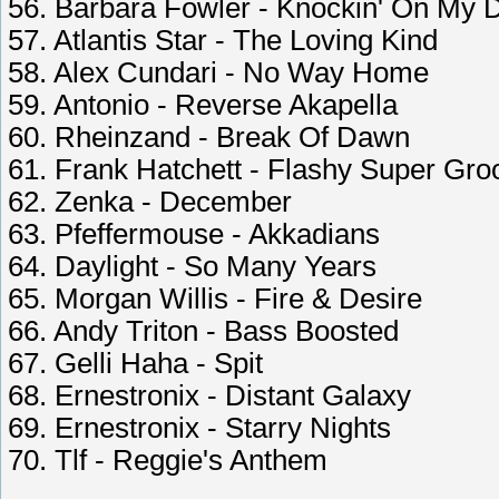
56. Barbara Fowler - Knockin' On My 
57. Atlantis Star - The Loving Kind
58. Alex Cundari - No Way Home
59. Antonio - Reverse Akapella
60. Rheinzand - Break Of Dawn
61. Frank Hatchett - Flashy Super Gro
62. Zenka - December
63. Pfeffermouse - Akkadians
64. Daylight - So Many Years
65. Morgan Willis - Fire & Desire
66. Andy Triton - Bass Boosted
67. Gelli Haha - Spit
68. Ernestronix - Distant Galaxy
69. Ernestronix - Starry Nights
70. Tlf - Reggie's Anthem