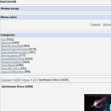
[
mp3 portal
]
Форма входа
Меню сайта
Главная
Фору
Categories
Поп
[5111]
Шансон
[1083]
Rep/Hip-Hop/R&B
[354]
Dance/Trance/Techno
[2179]
Классика/Инструмент
[457]
Другие жанры
[777]
House/Elektro/Club
[4310]
Концерты/Клипы
[1116]
Rock/Metall
[1484]
Хиты 80-х 90-х
[621]
Jaz/Lo-Fi/New Age
[856]
Главная
»
2026
»
Июнь
»
24
» Synthwave Disco (2026)
Synthwave Disco (2026)